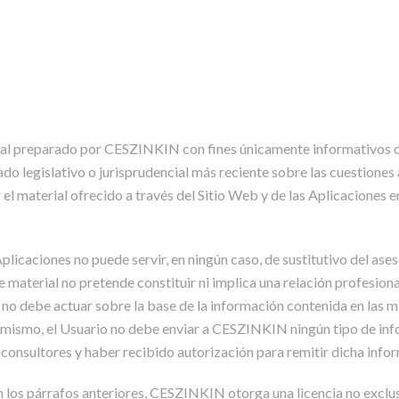
rial preparado por CESZINKIN con fines únicamente informativos o 
stado legislativo o jurisprudencial más reciente sobre las cuestio
r el material ofrecido a través del Sitio Web y de las Aplicaciones
Aplicaciones no puede servir, en ningún caso, de sustitutivo del as
te material no pretende constituir ni implica una relación profesio
o no debe actuar sobre la base de la información contenida en las m
mismo, el Usuario no debe enviar a CESZINKIN ningún tipo de info
onsultores y haber recibido autorización para remitir dicha info
en los párrafos anteriores, CESZINKIN otorga una licencia no exclusi