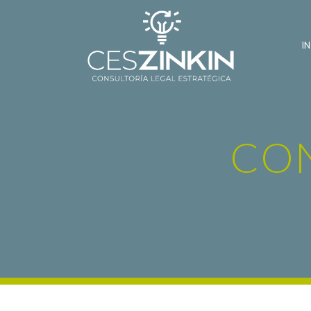
IN
CON