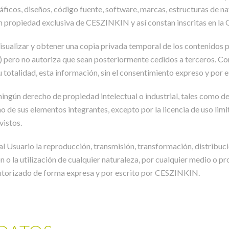
áficos, diseños, código fuente, software, marcas, estructuras de na
n propiedad exclusiva de CESZINKIN y así constan inscritas en la
isualizar y obtener una copia privada temporal de los contenidos p
 pero no autoriza que sean posteriormente cedidos a terceros. Con
 su totalidad, esta información, sin el consentimiento expreso y po
ngún derecho de propiedad intelectual o industrial, tales como de
o de sus elementos integrantes, excepto por la licencia de uso lim
vistos.
l Usuario la reproducción, transmisión, transformación, distribuc
ón o la utilización de cualquier naturaleza, por cualquier medio o pr
autorizado de forma expresa y por escrito por CESZINKIN.